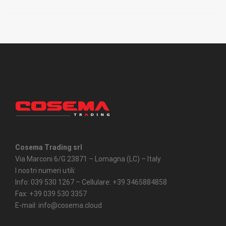
Cosema Trading srl
Via Marconi 6/G 23871 – Lomagna (LC) – Italy
I nostri numeri utili:
Info: 039 530 1267 – Cellulare: +39 3465884858
Fax: +39 039 530 3357
E-mail: info@cosema.cloud