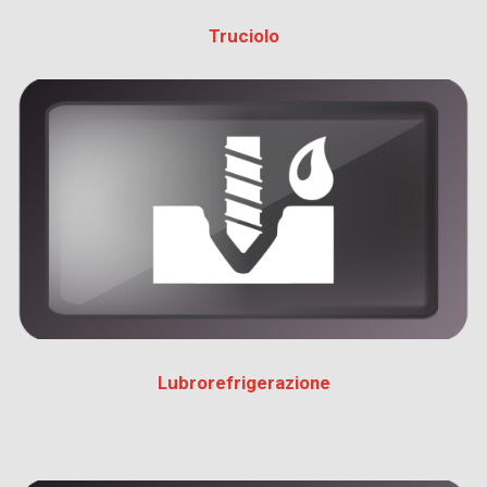
Truciolo
Lubrorefrigerazione