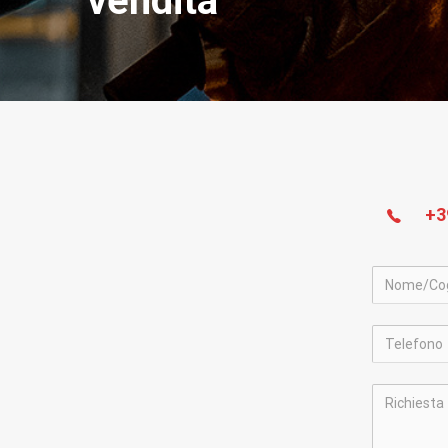
vendita
+3