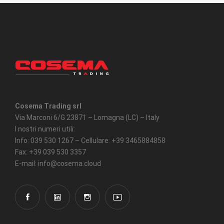
Cosema Trading srl
Via Marconi 6/G 23871 – Lomagna (LC) – Italy
I nostri numeri utili:
Info: 039 530 1267 – Cellulare: +39 3465884858
Fax: +39 039 530 3357
E-mail: info@cosema.cloud