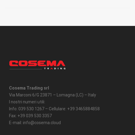
Cosema Trading srl
Via Marconi 6/G 23871 – Lomagna (LC) – Italy
I nostri numeri utili:
Info: 039 530 1267 – Cellulare: +39 3465884858
Fax: +39 039 530 3357
E-mail: info@cosema.cloud